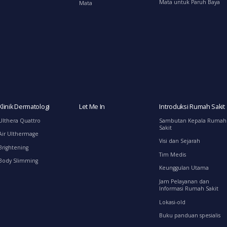
Mata untuk Paruh Baya
Mata
Klinik Dermatologi
Let Me In
Introduksi Rumah Sakit
Ulthera Quattro
Sambutan Kepala Rumah
Sakit
Air Ulthermage
Visi dan Sejarah
Brightening
Tim Medis
Body Slimming
Keunggulan Utama
Jam Pelayanan dan
Informasi Rumah Sakit
Lokasi-old
Buku panduan spesialis