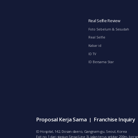
Real Selfie Review
Foto Sebelum & Sesudah
Real Selfie
Kabar id
ID TV
ID Bersama Star
Proposal Kerja Sama
Franchise Inquiry
|
ID Hospital, 142, Dosan-daero, Gangnam-gu, Seoul, Korea
Exit no 1 dari stasiun Sinsa (Line 3), jalan terus sekitar 200m, 