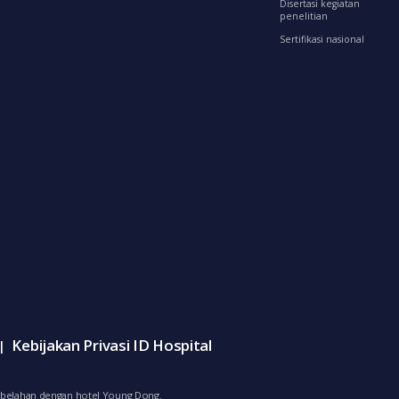
Disertasi kegiatan
penelitian
Sertifikasi nasional
Kebijakan Privasi ID Hospital
|
bersebelahan dengan hotel Young Dong.