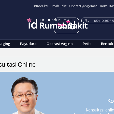
Introduksi Rumah Sakit
Operasi yang Aman
Konsultas
+82) 10-3628
-aging
Payudara
Operasi Vagina
Petit
Bentuk
ultasi Online
Ko
Konsultasi onli