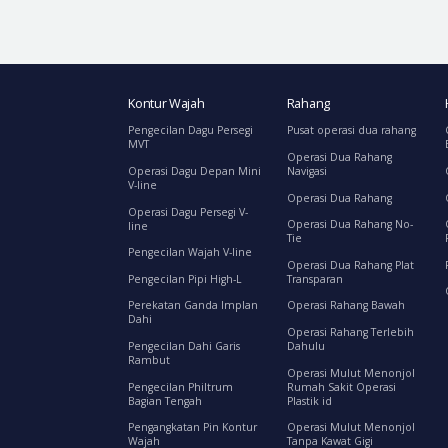
Kontur Wajah
Rahang
Pengecilan Dagu Persegi
Pusat operasi dua rahang
MVT
Operasi Dua Rahang
Operasi Dagu Depan Mini
Navigasi
V-line
Operasi Dua Rahang
Operasi Dagu Persegi V-
Operasi Dua Rahang No-
line
Tie
Pengecilan Wajah V-line
Operasi Dua Rahang Plat
Pengecilan Pipi High-L
Transparan
Perekatan Ganda Implan
Operasi Rahang Bawah
Dahi
Operasi Rahang Terlebih
Pengecilan Dahi Garis
Dahulu
Rambut
Operasi Mulut Menonjol
Pengecilan Philtrum
Rumah Sakit Operasi
Bagian Tengah
Plastik id
Pengangkatan Pin Kontur
Operasi Mulut Menonjol
Wajah
Tanpa Kawat Gigi