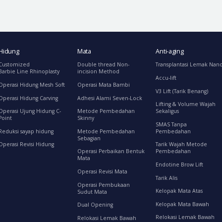
Hidung
Mata
Anti-aging
Customized
Double thread Non-
Transplantasi Lemak Nan
Barbie Line Rhinoplasty
incision Method
Accu-lift
Operasi Hidung Mesh Soft
Operasi Mata Bambi
V3 Lift (Tarik Benang)
Operasi Hidung Carving
Adhesi Alami Seven-Lock
Lifting & Volume Wajah
Operasi Ujung Hidung C-
Metode Pembedahan
Sekaligus
Point
Skinny
SMAS Tanpa
Reduksi sayap hidung
Metode Pembedahan
Pembedahan
Sebagian
Operasi Revisi Hidung
Tarik Wajah Metode
Operasi Perbaikan Bentuk
Pembedahan
Mata
Endotine Brow Lift
Operasi Revisi Mata
Tarik Alis
Operasi Pembukaan
Kelopak Mata Atas
Sudut Mata
Kelopak Mata Bawah
Dual Opening
Relokasi Lemak Bawah
Relokasi Lemak Bawah