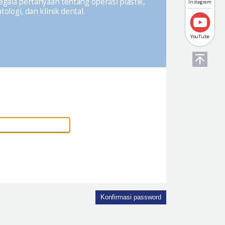
ala pertanyaan tentang operasi plastik,
Instagram
ologi, dan klinik dental.
YouTube
Konfirmasi password