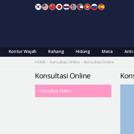
Skip
to
content
Kontur Wajah
Rahang
Hidung
Mata
Anti
HOME
Konsultasi Online
Konsultasi Online
Konsultasi Online
Kons
Konsultasi Online