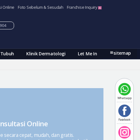
i Online
Foto Sebelum & Sesudah
Franchise Inquiry
-5904
sitemap
 Tubuh
Klinik Dermatologi
Let Me In
Whatsapp
Facebook
nsultasi Online
ne secara cepat, mudah, dan gratis.