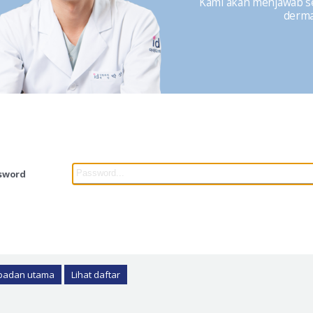
Kami akan menjawab seg
dermat
sword
 badan utama
Lihat daftar