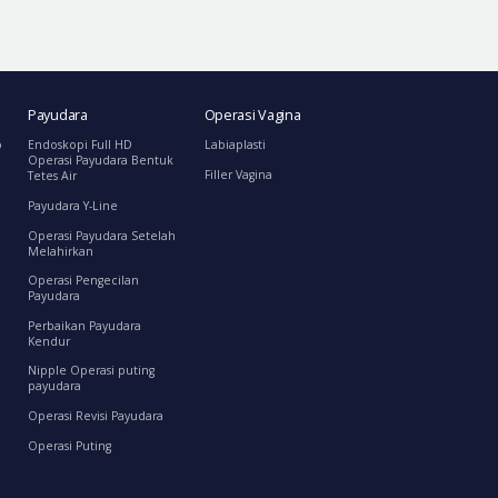
Payudara
Operasi Vagina
o
Endoskopi Full HD
Labiaplasti
Operasi Payudara Bentuk
Filler Vagina
Tetes Air
Payudara Y-Line
Operasi Payudara Setelah
Melahirkan
Operasi Pengecilan
Payudara
Perbaikan Payudara
Kendur
Nipple Operasi puting
payudara
Operasi Revisi Payudara
Operasi Puting