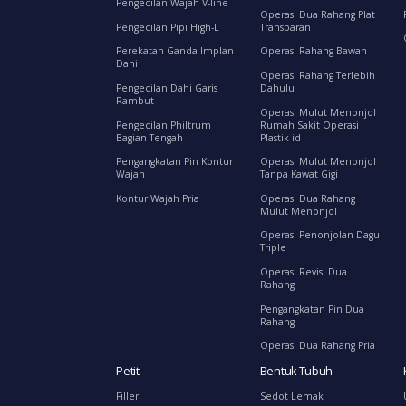
Pengecilan Wajah V-line
Operasi Dua Rahang Plat
Pengecilan Pipi High-L
Transparan
Perekatan Ganda Implan
Operasi Rahang Bawah
Dahi
Operasi Rahang Terlebih
Pengecilan Dahi Garis
Dahulu
Rambut
Operasi Mulut Menonjol
Pengecilan Philtrum
Rumah Sakit Operasi
Bagian Tengah
Plastik id
Pengangkatan Pin Kontur
Operasi Mulut Menonjol
Wajah
Tanpa Kawat Gigi
Kontur Wajah Pria
Operasi Dua Rahang
Mulut Menonjol
Operasi Penonjolan Dagu
Triple
Operasi Revisi Dua
Rahang
Pengangkatan Pin Dua
Rahang
Operasi Dua Rahang Pria
Petit
Bentuk Tubuh
Filler
Sedot Lemak