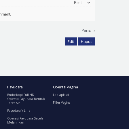
omment.
Penis
»
Edit
Hapus
Payudara
Operasi Vagina
o
Endoskopi Full HD
Labiaplasti
Operasi Payudara Bentuk
Filler Vagina
Tetes Air
Payudara Y-Line
Operasi Payudara Setelah
Melahirkan