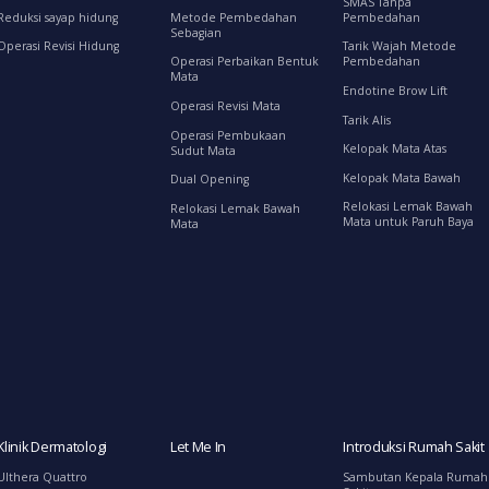
SMAS Tanpa
Reduksi sayap hidung
Metode Pembedahan
Pembedahan
Sebagian
Operasi Revisi Hidung
Tarik Wajah Metode
Operasi Perbaikan Bentuk
Pembedahan
Mata
Endotine Brow Lift
Operasi Revisi Mata
Tarik Alis
Operasi Pembukaan
Kelopak Mata Atas
Sudut Mata
Kelopak Mata Bawah
Dual Opening
Relokasi Lemak Bawah
Relokasi Lemak Bawah
Mata untuk Paruh Baya
Mata
Klinik Dermatologi
Let Me In
Introduksi Rumah Sakit
Ulthera Quattro
Sambutan Kepala Rumah