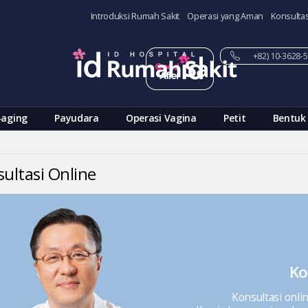
Introduksi Rumah Sakit
Operasi yang Aman
Konsultas
+82) 10-3628
-aging
Payudara
Operasi Vagina
Petit
Bentuk
ultasi Online
Ko
Konsultasi onli