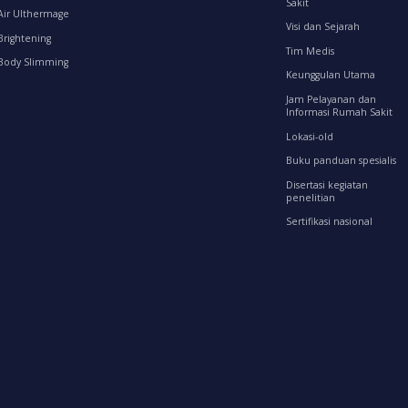
Sakit
Air Ulthermage
Visi dan Sejarah
Brightening
Tim Medis
Body Slimming
Keunggulan Utama
Jam Pelayanan dan
Informasi Rumah Sakit
Lokasi-old
Buku panduan spesialis
Disertasi kegiatan
penelitian
Sertifikasi nasional