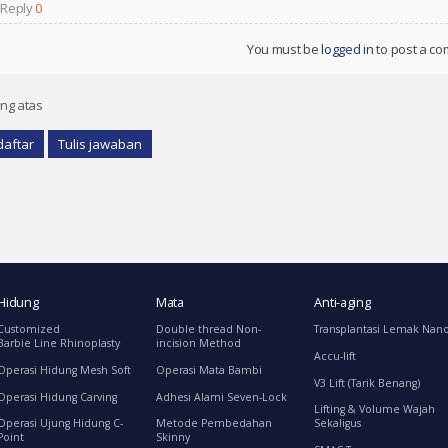
 Reply
0
You must be
logged in
to post a c
ng atas
daftar
Tulis jawaban
Hidung
Mata
Anti-aging
Customized
Double thread Non-
Transplantasi Lemak Nan
Barbie Line Rhinoplasty
incision Method
Accu-lift
Operasi Hidung Mesh Soft
Operasi Mata Bambi
V3 Lift (Tarik Benang)
Operasi Hidung Carving
Adhesi Alami Seven-Lock
Lifting & Volume Wajah
Operasi Ujung Hidung C-
Metode Pembedahan
Sekaligus
Point
Skinny