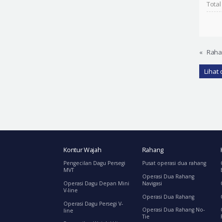
Total
«
Raha
Lihat 
Kontur Wajah
Rahang
Pengecilan Dagu Persegi
Pusat operasi dua rahang
MVT
Operasi Dua Rahang
Operasi Dagu Depan Mini
Navigasi
V-line
Operasi Dua Rahang
Operasi Dagu Persegi V-
Operasi Dua Rahang No-
line
Tie