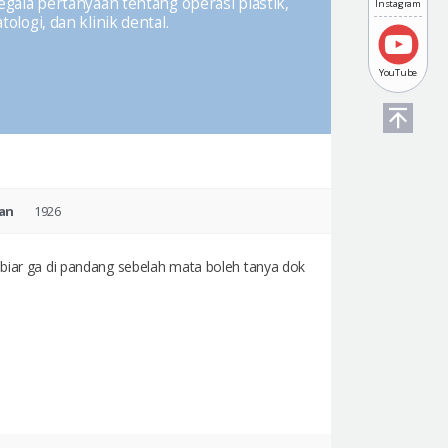
ala pertanyaan tentang operasi plastik,
Instagram
ologi, dan klinik dental.
YouTube
ian
1926
k biar ga di pandang sebelah mata boleh tanya dok