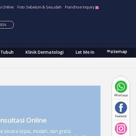
i Online
Foto Sebelum & Sesudah
Franchise Inquiry
-5904
sitemap
 Tubuh
Klinik Dermatologi
Let Me In
Whatsapp
Facebook
nsultasi Online
ne secara cepat, mudah, dan gratis.