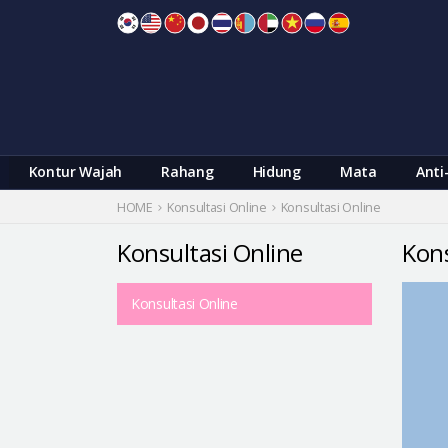
Skip
to
content
Kontur Wajah
Rahang
Hidung
Mata
Anti
HOME
Konsultasi Online
Konsultasi Online
Konsultasi Online
Kons
Konsultasi Online