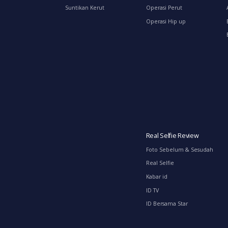
Suntikan Kerut
Operasi Perut
Operasi Hip up
Real Selfie Review
Foto Sebelum & Sesudah
Real Selfie
Kabar id
ID TV
ID Bersama Star