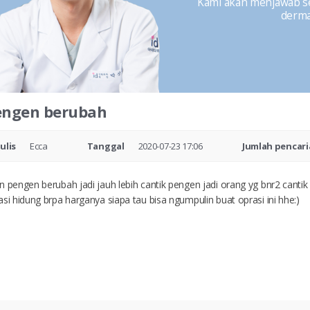
Kami akan menjawab seg
dermat
engen berubah
ulis
Ecca
Tanggal
2020-07-23 17:06
Jumlah pencar
n pengen berubah jadi jauh lebih cantik pengen jadi orang yg bnr2 canti
asi hidung brpa harganya siapa tau bisa ngumpulin buat oprasi ini hhe:)