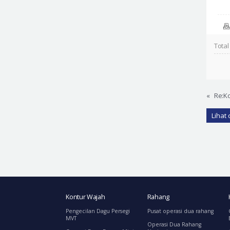
Total
«
Re:Ko
Lihat 
Kontur Wajah
Rahang
Pengecilan Dagu Persegi
Pusat operasi dua rahang
MVT
Operasi Dua Rahang