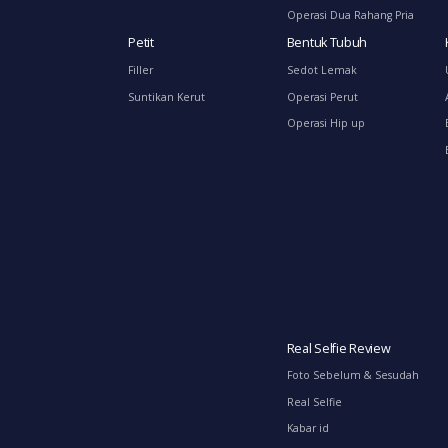
Operasi Dua Rahang Pria
Petit
Bentuk Tubuh
Filler
Sedot Lemak
Suntikan Kerut
Operasi Perut
Operasi Hip up
Real Selfie Review
Foto Sebelum & Sesudah
Real Selfie
Kabar id