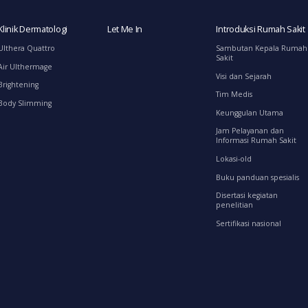
Klinik Dermatologi
Let Me In
Introduksi Rumah Sakit
Ulthera Quattro
Sambutan Kepala Rumah
Sakit
Air Ulthermage
Visi dan Sejarah
Brightening
Tim Medis
Body Slimming
Keunggulan Utama
Jam Pelayanan dan
Informasi Rumah Sakit
Lokasi-old
Buku panduan spesialis
Disertasi kegiatan
penelitian
Sertifikasi nasional