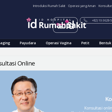
Introduksi Rumah Sakit
Operasi yang Aman
Konsultas
+82) 10-3628
-aging
Payudara
Operasi Vagina
Petit
Bentuk
ultasi Online
Ko
Konsultasi onli