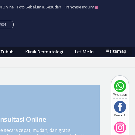
i Online
Foto Sebelum & Sesudah
Franchise Inquiry
-5904
sitemap
 Tubuh
Klinik Dermatologi
Let Me In
Whatsapp
Facebook
nsultasi Online
ne secara cepat, mudah, dan gratis.