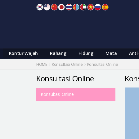
Skip
to
content
Kontur Wajah
Rahang
Hidung
Mata
Anti
HOME
Konsultasi Online
Konsultasi Online
Konsultasi Online
Kons
Konsultasi Online