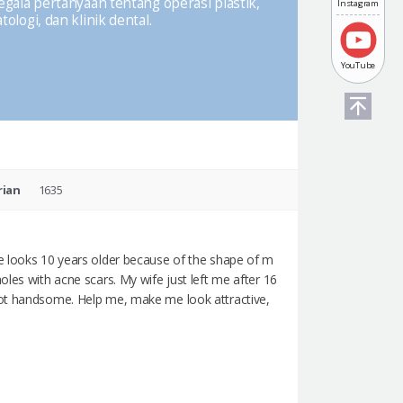
ala pertanyaan tentang operasi plastik,
Instagram
ologi, dan klinik dental.
YouTube
rian
1635
ce looks 10 years older because of the shape of m
oles with acne scars. My wife just left me after 16
not handsome. Help me, make me look attractive,