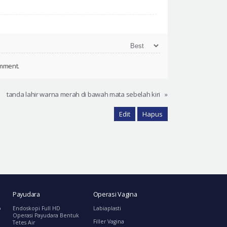
omment.
tanda lahir warna merah di bawah mata sebelah kiri
»
Edit
Hapus
Payudara
Operasi Vagina
o
Endoskopi Full HD
Labiaplasti
Operasi Payudara Bentuk
Filler Vagina
Tetes Air