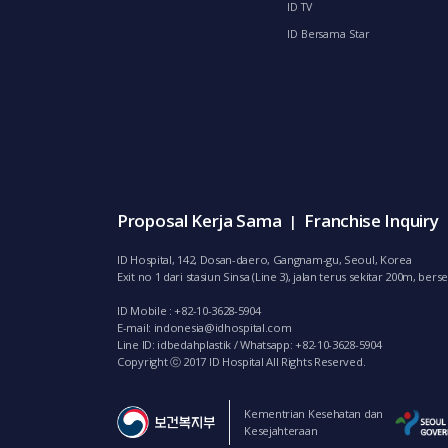
ID TV
ID Bersama Star
Proposal Kerja Sama
Franchise Inquiry
|
ID Hospital, 142, Dosan-daero, Gangnam-gu, Seoul, Korea
Exit no 1 dari stasiun Sinsa (Line 3), jalan terus sekitar 200m, 
ID Mobile : +82-10-3628-5904
E-mail:
indonesia@idhospital.com
Line ID: idbedahplastik / Whatsapp: +82-10-3628-5904
Copyright ⓒ 2017 ID Hospital All Rights Reserved.
Kementrian Kesehatan dan
Kesejahteraan