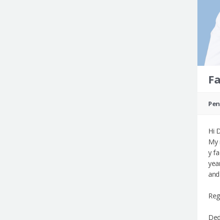
F
Pen
Hi 
My 
y f
yea
and
Reg
Ded