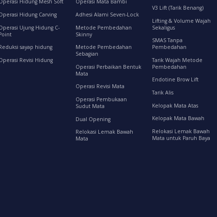
Operasi Hidung Mesh Soft
Operasi Mata Bambi
V3 Lift (Tarik Benang)
Operasi Hidung Carving
Adhesi Alami Seven-Lock
Lifting & Volume Wajah
Operasi Ujung Hidung C-
Metode Pembedahan
Sekaligus
Point
Skinny
SMAS Tanpa
Reduksi sayap hidung
Metode Pembedahan
Pembedahan
Sebagian
Operasi Revisi Hidung
Tarik Wajah Metode
Operasi Perbaikan Bentuk
Pembedahan
Mata
Endotine Brow Lift
Operasi Revisi Mata
Tarik Alis
Operasi Pembukaan
Kelopak Mata Atas
Sudut Mata
Kelopak Mata Bawah
Dual Opening
Relokasi Lemak Bawah
Relokasi Lemak Bawah
Mata untuk Paruh Baya
Mata