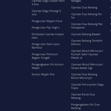
Operasi Dagu Depan Mini
Navigasi
V-line
Operasi Dua Rahang
Operasi Dagu Persegi V-
Operasi Dua Rahang No-
line
Tie
Pengecilan Wajah V-line
Operasi Dua Rahang Plat
Pengecilan Pipi High-L
Transparan
Perekatan Ganda Implan
Operasi Rahang Bawah
Dahi
Operasi Rahang Terlebih
Pengecilan Dahi Garis
Dahulu
Rambut
Operasi Mulut Menonjol
Pengecilan Philtrum
Rumah Sakit Operasi
Bagian Tengah
Plastik id
Pengangkatan Pin Kontur
Operasi Mulut Menonjol
Wajah
Tanpa Kawat Gigi
Kontur Wajah Pria
Operasi Dua Rahang
Mulut Menonjol
Operasi Penonjolan Dagu
Triple
Operasi Revisi Dua
Rahang
Pengangkatan Pin Dua
Rahang