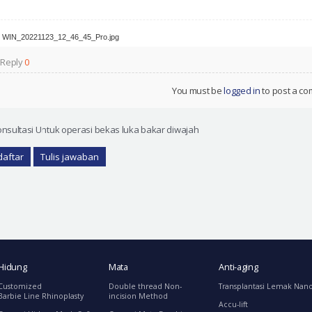
WIN_20221123_12_46_45_Pro.jpg
 Reply
0
You must be
logged in
to post a c
nsultasi Untuk operasi bekas luka bakar diwajah
daftar
Tulis jawaban
Hidung
Mata
Anti-aging
Customized
Double thread Non-
Transplantasi Lemak Nan
Barbie Line Rhinoplasty
incision Method
Accu-lift