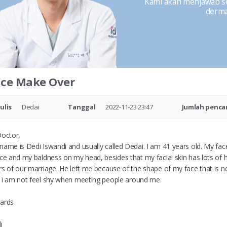
Kami akan menjawab seg
dermat
ace Make Over
ulis
Dedai
Tanggal
2022-11-23 23:47
Jumlah penca
Doctor,
name is Dedi Iswandi and usually called Dedai. I am 41 years old. My fa
ace and my baldness on my head, besides that my facial skin has lots of h
rs of our marriage. He left me because of the shape of my face that is 
 i am not feel shy when meeting people around me.
ards
i