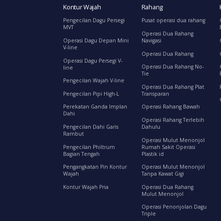
Kontur Wajah
Rahang
Pengecilan Dagu Persegi
Pusat operasi dua rahang
MVT
Operasi Dua Rahang
Operasi Dagu Depan Mini
Navigasi
V-line
Operasi Dua Rahang
Operasi Dagu Persegi V-
Operasi Dua Rahang No-
line
Tie
Pengecilan Wajah V-line
Operasi Dua Rahang Plat
Pengecilan Pipi High-L
Transparan
Perekatan Ganda Implan
Operasi Rahang Bawah
Dahi
Operasi Rahang Terlebih
Pengecilan Dahi Garis
Dahulu
Rambut
Operasi Mulut Menonjol
Pengecilan Philtrum
Rumah Sakit Operasi
Bagian Tengah
Plastik id
Pengangkatan Pin Kontur
Operasi Mulut Menonjol
Wajah
Tanpa Kawat Gigi
Kontur Wajah Pria
Operasi Dua Rahang
Mulut Menonjol
Operasi Penonjolan Dagu
Triple