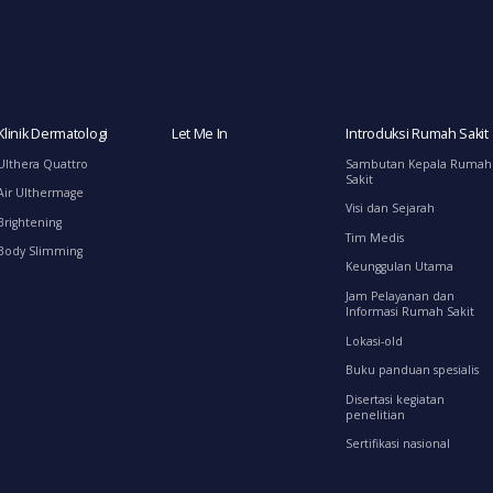
Klinik Dermatologi
Let Me In
Introduksi Rumah Sakit
Ulthera Quattro
Sambutan Kepala Rumah
Sakit
Air Ulthermage
Visi dan Sejarah
Brightening
Tim Medis
Body Slimming
Keunggulan Utama
Jam Pelayanan dan
Informasi Rumah Sakit
Lokasi-old
Buku panduan spesialis
Disertasi kegiatan
penelitian
Sertifikasi nasional