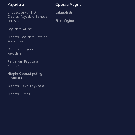
Payudara
Operasi Vagina
o
Endoskopi Full HD
Labiaplasti
Operasi Payudara Bentuk
Filler Vagina
Tetes Air
Payudara Y-Line
Operasi Payudara Setelah
Melahirkan
Operasi Pengecilan
Payudara
Perbaikan Payudara
Kendur
Nipple Operasi puting
payudara
Operasi Revisi Payudara
Operasi Puting