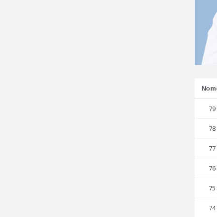
Nom
79
78
77
76
75
74