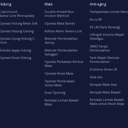
Hidung
Mata
Anti-aging
Customized
Double thread Non-
Transplantasi Lemak Nan
Barbie Line Rhinoplasty
incision Method
Accu-lift
Operasi Hidung Mesh Soft
Operasi Mata Bambi
V3 Lift (Tarik Benang)
Operasi Hidung Carving
Adhesi Alami Seven-Lock
Lifting & Volume Wajah
Operasi Ujung Hidung C-
Metode Pembedahan
Sekaligus
Point
Skinny
SMAS Tanpa
Reduksi sayap hidung
Metode Pembedahan
Pembedahan
Sebagian
Operasi Revisi Hidung
Tarik Wajah Metode
Operasi Perbaikan Bentuk
Pembedahan
Mata
Endotine Brow Lift
Operasi Revisi Mata
Tarik Alis
Operasi Pembukaan
Kelopak Mata Atas
Sudut Mata
Kelopak Mata Bawah
Dual Opening
Relokasi Lemak Bawah
Relokasi Lemak Bawah
Mata untuk Paruh Baya
Mata