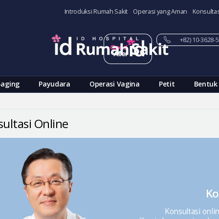
Introduksi Rumah Sakit
Operasi yang Aman
Konsultas
+82) 10-3628
-aging
Payudara
Operasi Vagina
Petit
Bentuk
ultasi Online
Ko
Konsultasi onli