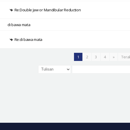
Re:Double Jaw or Mandibular Reduction
di bawa mata
Re:di bawa mata
1
2
3
4
»
Tera