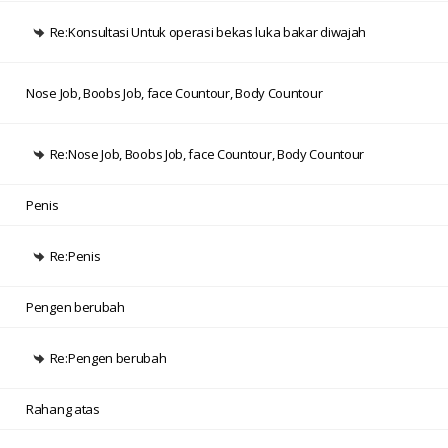
Re:Konsultasi Untuk operasi bekas luka bakar diwajah
Nose Job, Boobs Job, face Countour, Body Countour
Re:Nose Job, Boobs Job, face Countour, Body Countour
Penis
Re:Penis
Pengen berubah
Re:Pengen berubah
Rahang atas