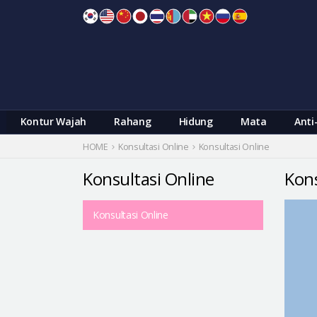
Skip
to
content
Kontur Wajah
Rahang
Hidung
Mata
Anti
HOME
Konsultasi Online
Konsultasi Online
Konsultasi Online
Kons
Konsultasi Online