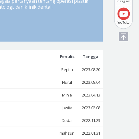
ala pertanyaan tentang operasi plastik,
Instagram
ologi, dan klinik dental.
YouTube
Penulis
Tanggal
Septia
2023.08.20
Nurul
2023.08.04
Minie
2023.04.13
juwita
2023.02.08
Dedai
2022.11.23
mahsun
2022.01.31