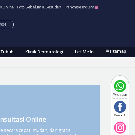
i Online
Foto Sebelum & Sesudah
Franchise Inquiry
-5904
sitemap
 Tubuh
Klinik Dermatologi
Let Me In
Whatsapp
Facebook
nsultasi Online
ne secara cepat, mudah, dan gratis.