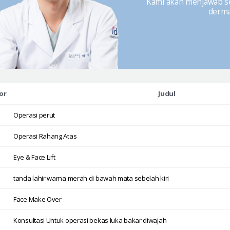
Kami akan menjawab seg
dermat
or
Judul
Operasi perut
Operasi Rahang Atas
Eye & Face Lift
tanda lahir warna merah di bawah mata sebelah kiri
Face Make Over
Konsultasi Untuk operasi bekas luka bakar diwajah