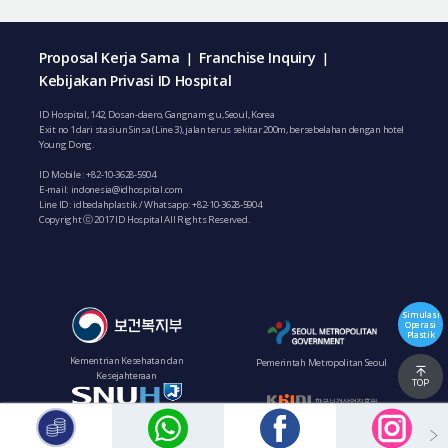
Proposal Kerja Sama
Franchise Inquiry
|
|
Kebijakan Privasi ID Hospital
ID Hospital, 142, Dosan-daero, Gangnam-gu, Seoul, Korea
Exit no 1 dari stasiun Sinsa (Line 3), jalan terus sekitar 200m, bersebelahan dengan hotel
Young Dong.
ID Mobile :
+82-10-3628-5904
E-mail:
indonesia@idhospital.com
Line ID: idbedahplastik / Whatsapp:
+82-10-3628-5904
Copyright ⓒ 2017 ID Hospital All Rights Reserved.
Simulasi
Operasi
Plastik
Kementrian Kesehatan dan
Pemerintah Metropolitan Seoul
Kesejahteraan
TOP
Institut Pengembangan Industri
Rumah Sakit Bundang Seoul National
Kesehatan Korea