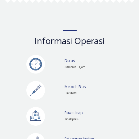
Informasi Operasi
Durasi
30 menit – 1 jam
Metode Bius
Bius total
Rawat Inap
Tidak perlu
Pelepasan Jahitan