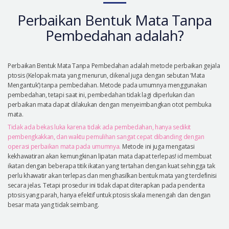
Let Me In
Perbaikan Bentuk Mata Tanpa
Introduksi Rumah Sakit
Pembedahan adalah?
Operasi yang Aman
Konsultasi Online
Perbaikan Bentuk Mata Tanpa Pembedahan adalah metode perbaikan gejala
ptosis (Kelopak mata yang menurun, dikenal juga dengan sebutan ‘Mata
Real Selfie Review
Mengantuk’) tanpa pembedahan. Metode pada umumnya menggunakan
pembedahan, tetapi saat ini, pembedahan tidak lagi diperlukan dan
perbaikan mata dapat dilakukan dengan menyeimbangkan otot pembuka
mata.
Tidak ada bekas luka karena tidak ada pembedahan, hanya sedikit
pembengkakkan, dan waktu pemulihan sangat cepat dibanding dengan
operasi perbaikan mata pada umumnya.
Metode ini juga mengatasi
kekhawatiran akan kemungkinan lipatan mata dapat terlepas! id membuat
ikatan dengan beberapa titik ikatan yang tertahan dengan kuat sehingga tak
perlu khawatir akan terlepas dan menghasilkan bentuk mata yang terdefinisi
secara jelas. Tetapi prosedur ini tidak dapat diterapkan pada penderita
ptosis yang parah, hanya efektif untuk ptosis skala menengah dan dengan
besar mata yang tidak seimbang.