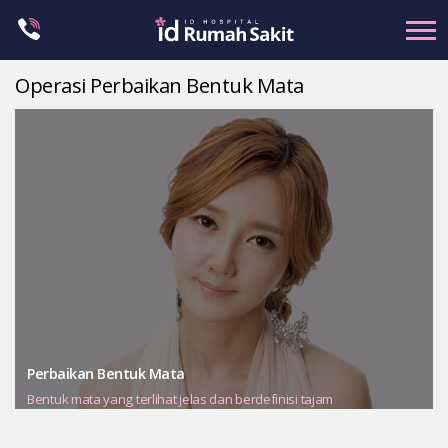
Skip
to
content
Operasi Perbaikan Bentuk Mata
Kontur Wajah
Rahang
Hidung
Mata
Anti-aging
Payudara
Operasi Vagina
Petit
Perbaikan Bentuk Mata
Bentuk Tubuh
Bentuk mata yang terlihat jelas dan berdefinisi tajam
Klinik Dermatologi