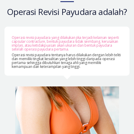
Let Me In
Operasi Revisi Payudara adalah?
Introduksi Rumah Sakit
Operasi yang Aman
Konsultasi Online
Operasi revisi payudara yang dilakukan jika terjadi kelainan seperti
capsular contracture, bentuk payudara tidak seimbang, kerusakan
implan, atau ketidakpuasan akan ukuran dan bentuk payudara
Real Selfie Review
setelah operasi payudara pertama.
Operasi revisi payudara tentunya harus dilakukan dengan lebih teliti
dan memiliki tingkat kesulitan yang lebih tinggi daripada operasi
pertama sehingga dibutuhkan tenaga ahli yang memiliki
kemampuan dan keterampilan yang tinggi.