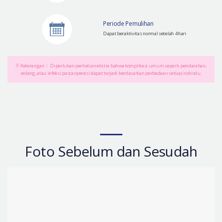
Periode Pemulihan
Dapat beraktivitas normal setelah 4 hari
※ Keterangan： Diperlukan perhatian ekstra bahwa komplikasi umum seperti pendarahan,
radang, atau infeksi pasca operasi dapat terjadi berdasarkan perbedaan setiap individu.
Foto Sebelum dan Sesudah