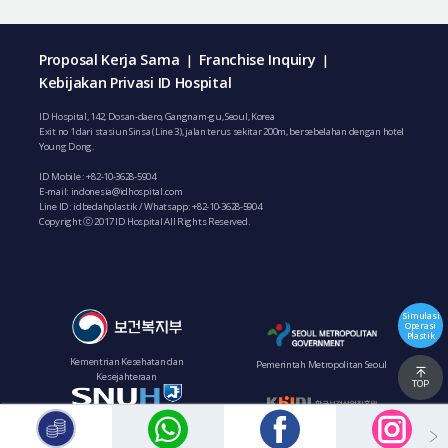
Proposal Kerja Sama
Franchise Inquiry
|
|
Kebijakan Privasi ID Hospital
ID Hospital, 142, Dosan-daero, Gangnam-gu, Seoul, Korea
Exit no 1 dari stasiun Sinsa (Line 3), jalan terus sekitar 200m, bersebelahan dengan hotel
Young Dong.
ID Mobile :
+82-10-3628-5904
E-mail:
indonesia@idhospital.com
Line ID: idbedahplastik / Whatsapp:
+82-10-3628-5904
Copyright ⓒ 2017 ID Hospital All Rights Reserved.
Simulasi
Operasi
Plastik
Kementrian Kesehatan dan
Pemerintah Metropolitan Seoul
Kesejahteraan
TOP
Institut Pengembangan Industri
Rumah Sakit Bundang Seoul National
Kesehatan Korea