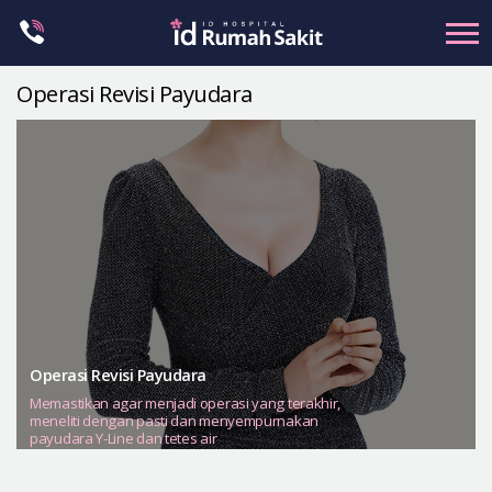
Skip
to
content
Operasi Revisi Payudara
Kontur Wajah
Rahang
Hidung
Mata
Anti-aging
Payudara
Operasi Vagina
Operasi Revisi Payudara
Petit
Memastikan agar menjadi operasi yang terakhir,
meneliti dengan pasti dan menyempurnakan
Bentuk Tubuh
payudara Y-Line dan tetes air
Klinik Dermatologi