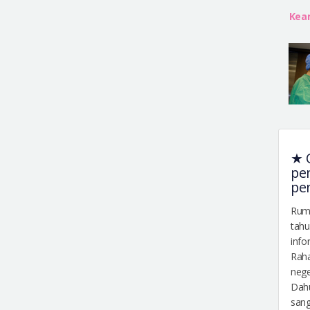
Keam
★ O
pe
pe
Ruma
tah
info
Raha
nege
Dahu
sang