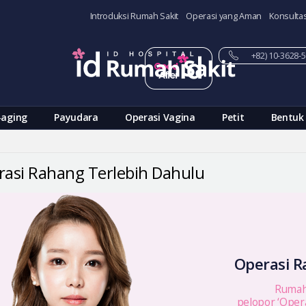
Introduksi Rumah Sakit
Operasi yang Aman
Konsultas
+82) 10-3628
-aging
Payudara
Operasi Vagina
Petit
Bentuk
asi Rahang Terlebih Dahulu
Operasi R
Rumah 
pelopor ‘Oper