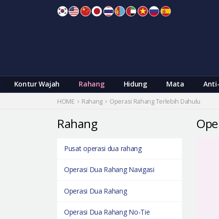
Skip
to
content
Kontur Wajah
Rahang
Hidung
Mata
Anti
HOME
Rahang
Operasi Rahang Terlebih Dahulu
Rahang
Oper
Pusat operasi dua rahang
Operasi Dua Rahang Navigasi
Operasi Dua Rahang
Operasi Dua Rahang No-Tie