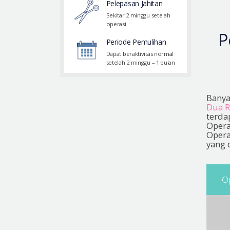
Pelepasan Jahitan
Sekitar 2 minggu setelah
operasi
P
Periode Pemulihan
Dapat beraktivitas normal
setelah 2 minggu – 1 bulan
Banya
Dua R
terda
Opera
Opera
yang 
Op