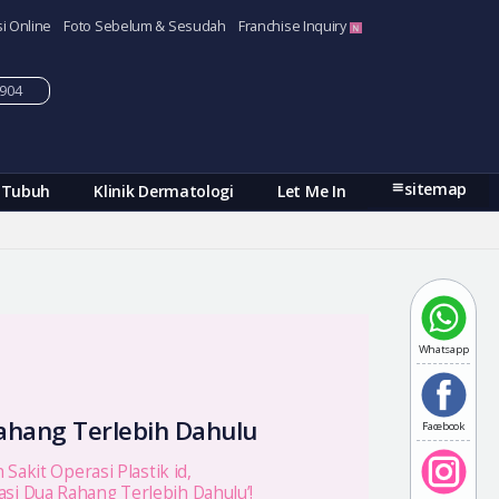
i Online
Foto Sebelum & Sesudah
Franchise Inquiry
-5904
sitemap
 Tubuh
Klinik Dermatologi
Let Me In
Whatsapp
ahang Terlebih Dahulu
Facebook
Sakit Operasi Plastik id,
asi Dua Rahang Terlebih Dahulu’!