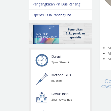
Pengangkatan Pin Dua Rahang
Operasi Dua Rahang Pria
Me
Me
Durasi
Me
2 jam 30 menit
Metode Bius
Op
Bius total
kawa
Rawat Inap
2 hari rawat inap