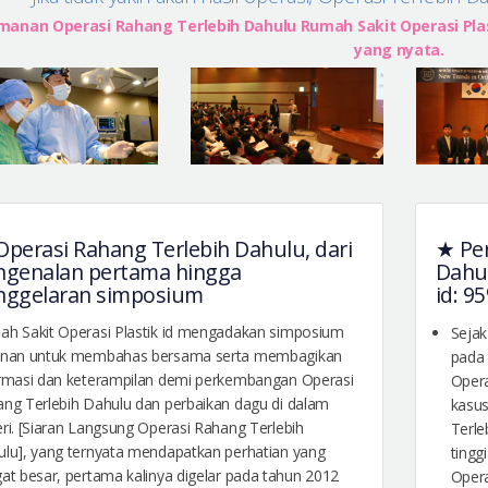
anan Operasi Rahang Terlebih Dahulu Rumah Sakit Operasi Plast
yang nyata.
perasi Rahang Terlebih Dahulu, dari
★ Per
ngenalan pertama hingga
Dahul
nggelaran simposium
id: 9
h Sakit Operasi Plastik id mengadakan simposium
Sejak
unan untuk membahas bersama serta membagikan
pada 
rmasi dan keterampilan demi perkembangan Operasi
Opera
ng Terlebih Dahulu dan perbaikan dagu di dalam
kasu
ri. [Siaran Langsung Operasi Rahang Terlebih
Terle
lu], yang ternyata mendapatkan perhatian yang
tingg
at besar, pertama kalinya digelar pada tahun 2012
Opera