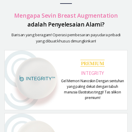
Let Me In
Mengapa Sevin Breast Augmentation
Introduksi Rumah Sakit
adalah Penyelesaian Alami?
Operasi yang Aman
Konsultasi Online
Barisan yang beragam! Operasi pembesaran payudara
pribadi
yang dibuat khusus dimungkinkan!
Real Selfie Review
INTEGRITY
Gel Memori Nanoskin Dengan sentuhan
yang paling dekat dengan tubuh
manusia Elastisitas tinggi! Tas silikon
premium!