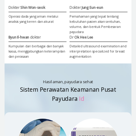
Dokter
Shin Won-seok
Dokter
Jung Eun-eun
Operasi dada yang aman melalui
Pemahaman yang tepat tentang
analisis yang keren dan akurat
kebutuhan pasien akan sentuhan,
volume, dan bentuk Pembesaran
payudara
Byun Il-hwan
dokter
Dr
Ok Hee Lee
Kumpulan dari berbagai dan banyak
Detailed ultrasound examination and
kasus, menggabungkan keterampilan
interpretation specialized for breast
dan perasaan
augmentation
Hasil aman, payudara sehat
Sistem Perawatan Keamanan Pusat
Payudara
Id