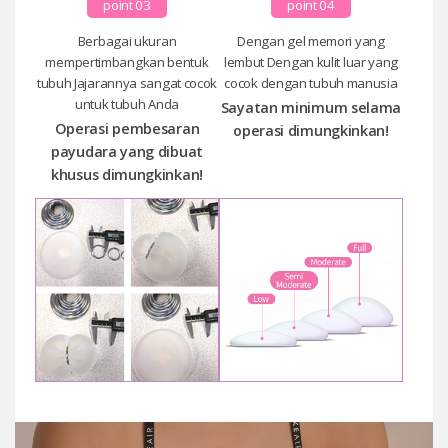
point 03
point 04
Berbagai ukuran
Dengan gel memori yang
mempertimbangkan bentuk
lembut Dengan kulit luar yang
tubuh Jajarannya sangat cocok
cocok dengan tubuh manusia
untuk tubuh Anda
Sayatan minimum selama
Operasi pembesaran
operasi dimungkinkan!
payudara yang dibuat
khusus dimungkinkan!