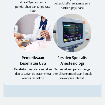
akuratOperasi tanpa
bekas lukaPerawatan segera
pendarahan dan tanpa
rasa
dari lesi payudara
sakit
Pemeriksaan
Residen Spesialis
kesehatan USG
Anestesiologi
Kesehatan payudara sebelum
Dari sebelum operasi hingga
dan sesudah operasiPeriksa
pemulihanPemeriksaan kontak
kondisi
tas silikon
dekat yang intensif