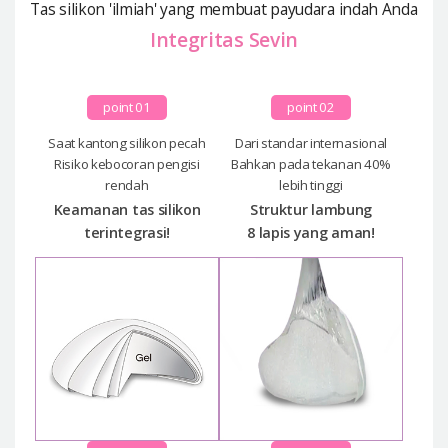
Tas silikon 'ilmiah' yang membuat payudara indah Anda
Integritas Sevin
point 01
point 02
Saat kantong silikon pecah
Dari standar internasional
Risiko kebocoran pengisi
Bahkan pada tekanan 40%
rendah
lebih tinggi
Keamanan tas silikon
Struktur lambung
terintegrasi!
8 lapis yang aman!