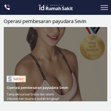
Skip
to
content
Operasi pembesaran payudara Sevin
Kontur Wajah
Rahang
Hidung
Mata
Anti-aging
Payudara
Operasi Vagina
Operasi pembesaran payudara Sevin
Petit
Tampaknya luar biasa dan alami
Bentuk Tubuh
Volume dan nuansa sudah lengkap!
Klinik Dermatologi