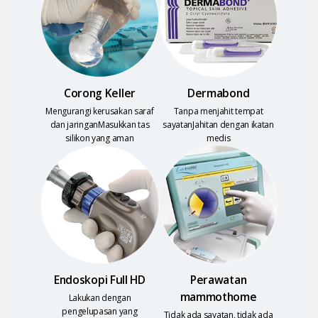
Corong Keller
Dermabond
Mengurangi kerusakan saraf
Tanpa menjahit tempat
dan jaringanMasukkan tas
sayatanJahitan dengan ikatan
silikon yang aman
medis
Endoskopi Full HD
Perawatan
mammothome
Lakukan dengan
pengelupasan yang
Tidak ada sayatan, tidak ada