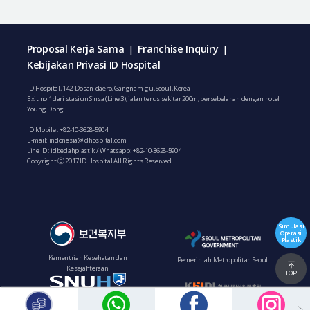
Proposal Kerja Sama
Franchise Inquiry
|
|
Kebijakan Privasi ID Hospital
ID Hospital, 142, Dosan-daero, Gangnam-gu, Seoul, Korea
Exit no 1 dari stasiun Sinsa (Line 3), jalan terus sekitar 200m, bersebelahan dengan hotel
Young Dong.
ID Mobile :
+82-10-3628-5904
E-mail:
indonesia@idhospital.com
Line ID: idbedahplastik / Whatsapp:
+82-10-3628-5904
Copyright ⓒ 2017 ID Hospital All Rights Reserved.
Simulasi
Operasi
Plastik
Kementrian Kesehatan dan
Pemerintah Metropolitan Seoul
Kesejahteraan
TOP
Institut Pengembangan Industri
Rumah Sakit Bundang Seoul National