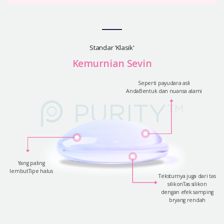
Standar 'Klasik'
Kemurnian Sevin
Seperti payudara asli
AndaBentuk dan nuansa alami
Yang paling
lembutTipe halus
Teksturnya juga dari tas
silikonTas silikon
dengan efek samping
bryang rendah