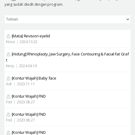
yang sudah diedit dengan program.
[Mata]
Revision eyelid
Nova
|
2024.10.22
[Hidung]
Rhinoplasty, Jaw Surgery, Face Contouring & Facial Fat Graf
t
Kirey
|
2024.04.19
[Kontur Wajah]
Baby face
Adr
|
2023.11.11
[Kontur Wajah]
FND
Fnd
|
2023.08.27
[Kontur Wajah]
FND
Fnd
|
2023.08.27
[Kontur Wajah]
FND