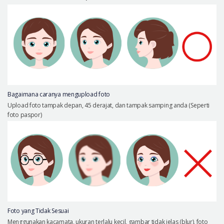
Let Me In
Introduksi Rumah Sakit
Operasi yang Aman
Konsultasi Online
Real Selfie Review
Bagaimana caranya mengupload foto
Upload foto tampak depan, 45 derajat, dan tampak samping anda (Seperti
foto paspor)
Foto yang Tidak Sesuai
Menggunakan kacamata, ukuran terlalu kecil, gambar tidak jelas (blur), foto