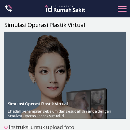
Skip
to
content
Simulasi Operasi Plastik Virtual
Kontur Wajah
Rahang
Hidung
Mata
Anti-aging
Payudara
Operasi Vagina
Simulasi Operasi Plastik Virtual
Petit
Lihatlah penampilan sebelum dan sesudah diri anda dengan
Bentuk Tubuh
Simulasi Operasi Plastik Virtual id!
Klinik Dermatologi
Instruksi untuk upload foto