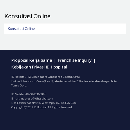
Konsultasi Online
Konsultasi Online
Proposal Kerja Sama
Franchise Inquiry
|
|
Kebijakan Privasi ID Hospital
ID Hospital, 142, Dosan-daero, Gangnam-gu, Seoul, Korea
Exit no 1 dari stasiun Sinsa (Line 3), jalan terus sekitar 200m, bersebelahan dengan hotel
Young Dong.
ID Mobile :
+82-10-3628-5904
E-mail:
indonesia@idhospital.com
Line ID: idbedahplastik / Whatsapp:
+82-10-3628-5904
Copyright ⓒ 2017 ID Hospital All Rights Reserved.