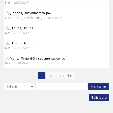
Fnd
|
2023.08.27
[Rahang]
Unsymmetrical Jaw
Oke / Rahang bawah miring
|
2023.07.27
[Hidung]
Hidung
Nat
|
2023.06.17
[Hidung]
Hidung
Nat
|
2023.06.17
[Kontur Wajah]
Chin augmentation ray
Ray
|
2020.10.26
1
»
Terakhir
Pencarian
gabungan
Tulis baru