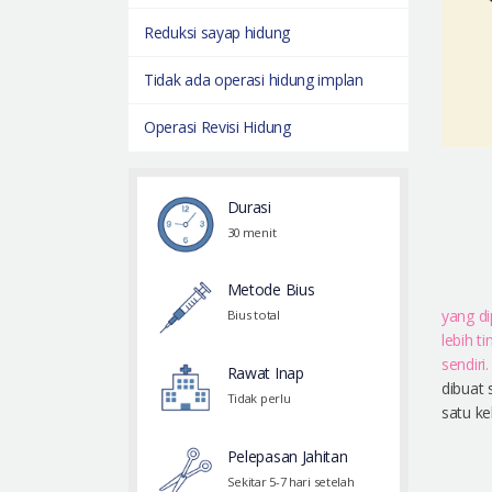
Reduksi sayap hidung
Tidak ada operasi hidung implan
Operasi Revisi Hidung
Durasi
30 menit
Metode Bius
yang d
Bius total
lebih 
sendiri.
Rawat Inap
dibuat 
Tidak perlu
satu ke
Pelepasan Jahitan
Sekitar 5-7 hari setelah