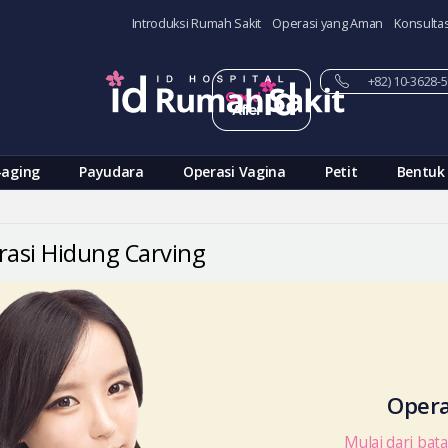
Introduksi Rumah Sakit
Operasi yang Aman
Konsultas
+82) 10-3628
-aging
Payudara
Operasi Vagina
Petit
Bentuk
asi Hidung Carving
Opera
Mulai dari bat