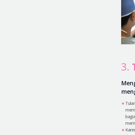
3.
Meng
meng
Tulan
memi
bagi
memb
Kare