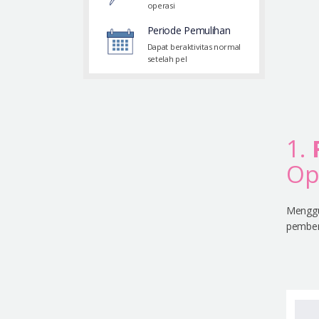
operasi
Periode Pemulihan
Dapat beraktivitas normal
setelah pel
1.
Op
Menggu
pemben