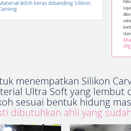
hidu
Material lebih keras dibanding Silikon
saj
Carving
dibe
sehi
berb
stan
Mat
dig
tuk menempatkan Silikon Car
terial Ultra Soft yang lembut
koh sesuai bentuk hidung mas
ti dibutuhkan ahli yang sudah