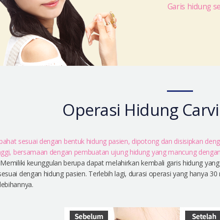
Garis hidung se
Operasi Hidung Carvi
ipahat sesuai dengan bentuk hidung pasien, dipotong dan disisipkan d
tinggi, bersamaan dengan pembuatan ujung hidung yang mancung dengan
Memiliki keunggulan berupa dapat melahirkan kembali garis hidung ya
sesuai dengan hidung pasien. Terlebih lagi, durasi operasi yang hanya 3
lebihannya.