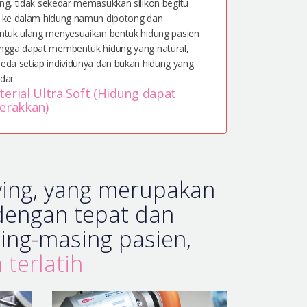
ng, tidak sekedar memasukkan silikon begitu
a ke dalam hidung namun dipotong dan
ntuk ulang menyesuaikan bentuk hidung pasien
ngga dapat membentuk hidung yang natural,
eda setiap individunya dan bukan hidung yang
dar
erial Ultra Soft (Hidung dapat
erakkan)
ving, yang merupakan
 dengan tepat dan
ing-masing pasien,
 terlatih