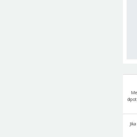
Mem
dipo
Jik