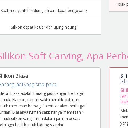
Tidak p
Saat menyentuh hidung, silikon dapat bergoyang
Silikon dapat keluar dari ujung hidung
 Silikon Soft Carving, Apa Pe
Silikon Biasa
Sil
Pla
Barang jadi yang siap pakai
Sil
ilikon biasa adalah barang jadi dengan berbagai
la
bentuk. Namun, rumah sakit memiliki batasan
bu
untuk memesan berbagai bentuk dalam berbagai
Mela
jumlah. Biasanya rumah sakit hanya memesan 1
mem
entuk silikon yang sama dalam jumlah besar,
yang
ehingga hasil bentuk hidung standar.