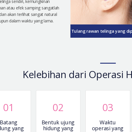
telinga sendiri, kemungkinan
inan atau efek samping sangatlah
 dan akan terlihat sangat natural
upun dalam waktu yang lama.
Tulang rawan telinga yang di
Kelebihan dari Operasi 
01
02
03
Batang
Bentuk ujung
Waktu
dung yang
hidung yang
operasi yang