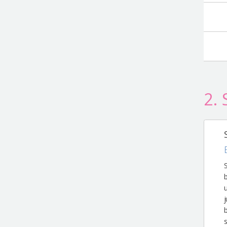
2.
S
b
s