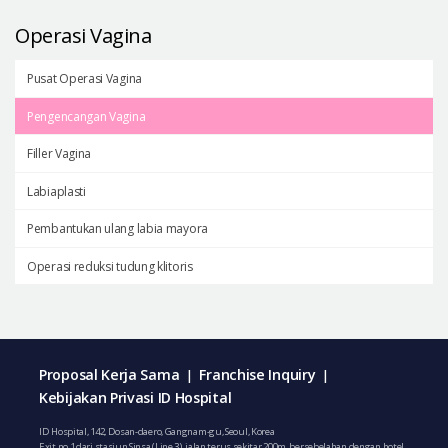
Operasi Vagina
Pusat Operasi Vagina
Pengencangan Vagina
Filler Vagina
Labiaplasti
Pembantukan ulang labia mayora
Operasi reduksi tudung klitoris
Proposal Kerja Sama
Franchise Inquiry
|
|
Kebijakan Privasi ID Hospital
ID Hospital, 142, Dosan-daero, Gangnam-gu, Seoul, Korea
Exit no 1 dari stasiun Sinsa (Line 3), jalan terus sekitar 200m, bersebelahan dengan hotel