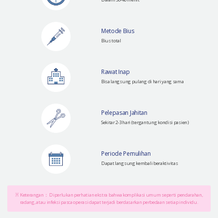
Metode Bius
Bius total
Rawat Inap
Bisa langsung pulang di hari yang sama
Pelepasan Jahitan
Sekitar 2-3 hari (tergantung kondisi pasien)
Periode Pemulihan
Dapat langsung kembali beraktivitas
※ Keterangan： Diperlukan perhatian ekstra bahwa komplikasi umum seperti pendarahan,
radang, atau infeksi pasca operasi dapat terjadi berdasarkan perbedaan setiap individu.