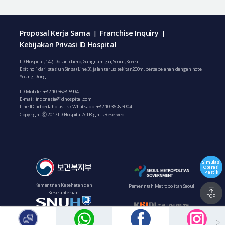
Proposal Kerja Sama
Franchise Inquiry
|
|
Kebijakan Privasi ID Hospital
ID Hospital, 142, Dosan-daero, Gangnam-gu, Seoul, Korea
Exit no 1 dari stasiun Sinsa (Line 3), jalan terus sekitar 200m, bersebelahan dengan hotel
Young Dong.
ID Mobile :
+82-10-3628-5904
E-mail:
indonesia@idhospital.com
Line ID: idbedahplastik / Whatsapp:
+82-10-3628-5904
Copyright ⓒ 2017 ID Hospital All Rights Reserved.
Simulasi
Operasi
Plastik
Kementrian Kesehatan dan
Pemerintah Metropolitan Seoul
Kesejahteraan
TOP
Institut Pengembangan Industri
Rumah Sakit Bundang Seoul National
Kesehatan Korea