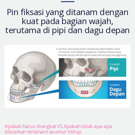
Let Me In
Pin fiksasi yang ditanam dengan
Introduksi Rumah Sakit
kuat pada bagian wajah,
Operasi yang Aman
terutama di pipi dan dagu depan
Konsultasi Online
Real Selfie Review
Apakah harus diangkat VS Apakah tidak apa-apa
dibiarkan tertanam seumur hidup