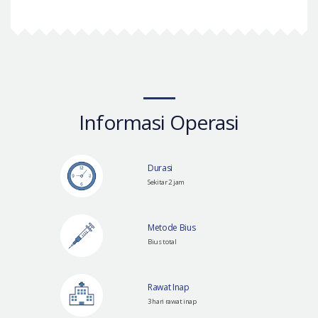
Informasi Operasi
Durasi
Sekitar 2 jam
Metode Bius
Bius total
Rawat Inap
3 hari rawat inap