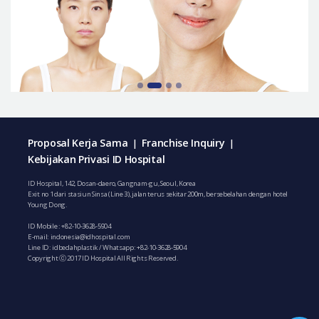
Proposal Kerja Sama
Franchise Inquiry
|
|
Kebijakan Privasi ID Hospital
ID Hospital, 142, Dosan-daero, Gangnam-gu, Seoul, Korea
Exit no 1 dari stasiun Sinsa (Line 3), jalan terus sekitar 200m, bersebelahan dengan hotel
Young Dong.
ID Mobile :
+82-10-3628-5904
E-mail:
indonesia@idhospital.com
Line ID: idbedahplastik / Whatsapp:
+82-10-3628-5904
Copyright ⓒ 2017 ID Hospital All Rights Reserved.