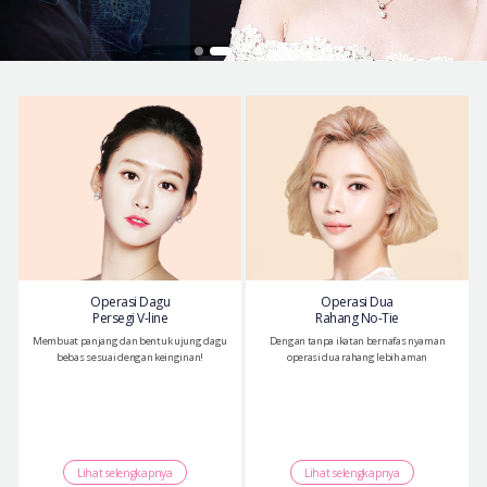
Let Me In
Introduksi Rumah Sakit
Operasi yang Aman
Konsultasi Online
Real Selfie Review
Operasi Dagu
Operasi Dua
Persegi V-line
Rahang No-Tie
Membuat panjang dan bentuk ujung dagu
Dengan tanpa ikatan bernafas nyaman
bebas sesuai dengan keinginan!
operasi dua rahang lebih aman
Lihat selengkapnya
Lihat selengkapnya