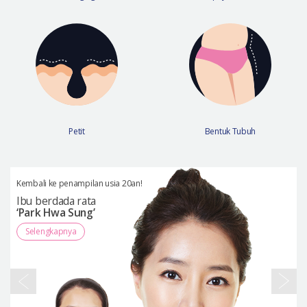
Petit
Bentuk Tubuh
Kembali ke penampilan usia 20an!
L
Ibu berdada rata
‘Park Hwa Sung’
Selengkapnya