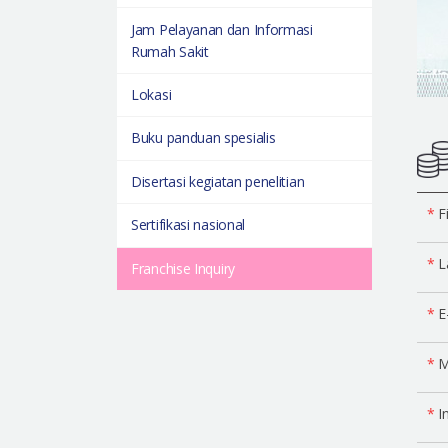
Jam Pelayanan dan Informasi
Rumah Sakit
Lokasi
Buku panduan spesialis
Disertasi kegiatan penelitian
*
F
Sertifikasi nasional
*
L
Franchise Inquiry
*
E
*
M
*
In