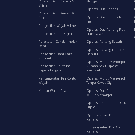
Operasi Dagu Depan Mini
Navigasi
V-line
Operasi Dua Rahang
Operasi Dagu Persegi V-
Operasi Dua Rahang No-
line
Tie
Pengecilan Wajah V-line
Operasi Dua Rahang Plat
Pengecilan Pipi High-L
Transparan
Perekatan Ganda Implan
Operasi Rahang Bawah
Dahi
Operasi Rahang Terlebih
Pengecilan Dahi Garis
Dahulu
Rambut
Operasi Mulut Menonjol
Pengecilan Philtrum
Rumah Sakit Operasi
Bagian Tengah
Plastik id
Pengangkatan Pin Kontur
Operasi Mulut Menonjol
Wajah
Tanpa Kawat Gigi
Kontur Wajah Pria
Operasi Dua Rahang
Mulut Menonjol
Operasi Penonjolan Dagu
Triple
Operasi Revisi Dua
Rahang
Pengangkatan Pin Dua
Rahang