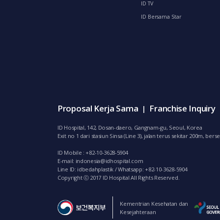
ID TV
ID Bersama Star
Proposal Kerja Sama
Franchise Inquiry
|
ID Hospital, 142, Dosan-daero, Gangnam-gu, Seoul, Korea
Exit no 1 dari stasiun Sinsa (Line 3), jalan terus sekitar 200m, 
ID Mobile : +82-10-3628-5904
E-mail:
indonesia@idhospital.com
Line ID: idbedahplastik / Whatsapp: +82-10-3628-5904
Copyright ⓒ 2017 ID Hospital All Rights Reserved.
Kementrian Kesehatan dan
Kesejahteraan