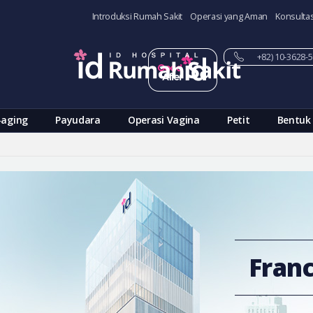
Introduksi Rumah Sakit
Operasi yang Aman
Konsultas
+82) 10-3628
-aging
Payudara
Operasi Vagina
Petit
Bentuk
Franc