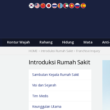
Skip
to
content
Kontur Wajah
Rahang
Hidung
Mata
Anti
HOME
Introduksi Rumah Sakit
Franchise Inquiry
Introduksi Rumah Sakit
Sambutan Kepala Rumah Sakit
Visi dan Sejarah
Tim Medis
Keunggulan Utama