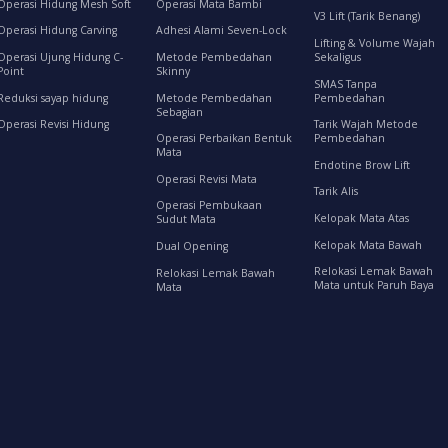
Operasi Hidung Mesh Soft
Operasi Mata Bambi
V3 Lift (Tarik Benang)
Operasi Hidung Carving
Adhesi Alami Seven-Lock
Lifting & Volume Wajah
Operasi Ujung Hidung C-
Metode Pembedahan
Sekaligus
Point
Skinny
SMAS Tanpa
Reduksi sayap hidung
Metode Pembedahan
Pembedahan
Sebagian
Operasi Revisi Hidung
Tarik Wajah Metode
Operasi Perbaikan Bentuk
Pembedahan
Mata
Endotine Brow Lift
Operasi Revisi Mata
Tarik Alis
Operasi Pembukaan
Kelopak Mata Atas
Sudut Mata
Kelopak Mata Bawah
Dual Opening
Relokasi Lemak Bawah
Relokasi Lemak Bawah
Mata untuk Paruh Baya
Mata