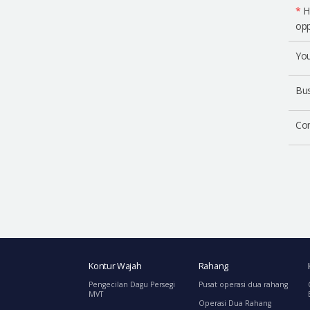
*
H
opp
You
Bus
Co
Kontur Wajah
Rahang
Pengecilan Dagu Persegi
Pusat operasi dua rahang
MVT
Operasi Dua Rahang