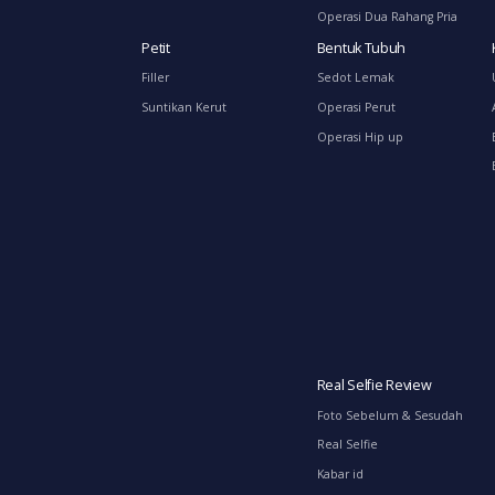
Operasi Dua Rahang Pria
Petit
Bentuk Tubuh
Filler
Sedot Lemak
Suntikan Kerut
Operasi Perut
Operasi Hip up
Real Selfie Review
Foto Sebelum & Sesudah
Real Selfie
Kabar id