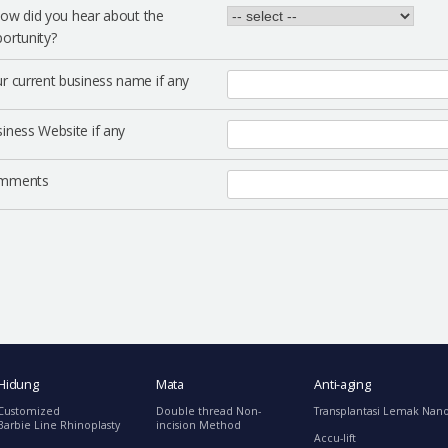
ow did you hear about the
ortunity?
r current business name if any
iness Website if any
mments
Hidung
Mata
Anti-aging
Customized
Double thread Non-
Transplantasi Lemak Nan
Barbie Line Rhinoplasty
incision Method
Accu-lift