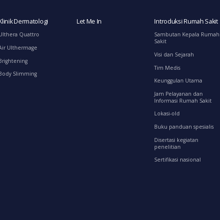
Klinik Dermatologi
Let Me In
Introduksi Rumah Sakit
Ulthera Quattro
Sambutan Kepala Rumah
Sakit
Air Ulthermage
Visi dan Sejarah
Brightening
Tim Medis
Body Slimming
Keunggulan Utama
Jam Pelayanan dan
Informasi Rumah Sakit
Lokasi-old
Buku panduan spesialis
Disertasi kegiatan
penelitian
Sertifikasi nasional