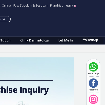
i Online
Foto Sebelum & Sesudah
Franchise Inquiry
-5904
sitemap
 Tubuh
Klinik Dermatologi
Let Me In
Whatsapp
hise Inquiry
Facebook