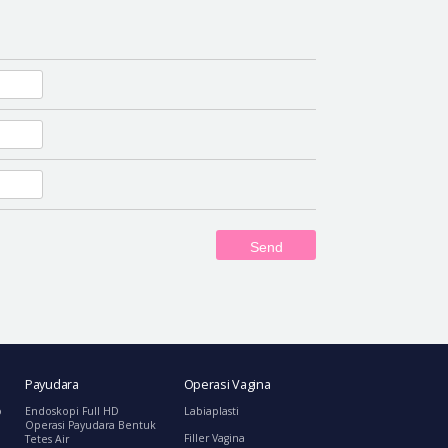
Send
Payudara
Operasi Vagina
o
Endoskopi Full HD
Labiaplasti
Operasi Payudara Bentuk
Filler Vagina
Tetes Air