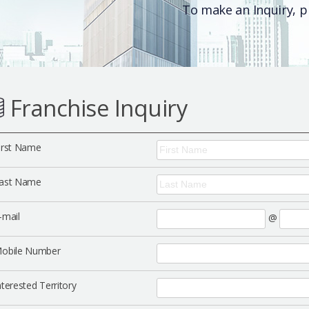
To make an Inquiry, pl
Franchise Inquiry
irst Name
ast Name
-mail
@
obile Number
terested Territory