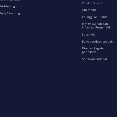
Visi dan Sejarah
Brightening
Tim Medis
Body Slimming
Keunggulan Utama
Jam Pelayanan dan
Informasi Rumah Sakit
Lokasi-old
Buku panduan spesialis
Disertasi kegiatan
penelitian
Sertifikasi nasional