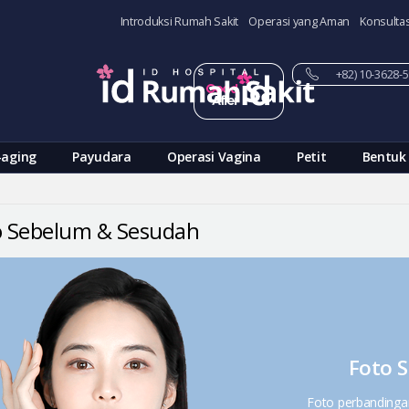
Introduksi Rumah Sakit
Operasi yang Aman
Konsultas
+82) 10-3628
-aging
Payudara
Operasi Vagina
Petit
Bentuk
o Sebelum & Sesudah
Foto 
Foto perbandinga