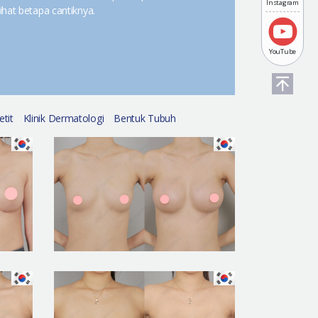
Instagram
ihat betapa cantiknya.
YouTube
etit
Klinik Dermatologi
Bentuk Tubuh