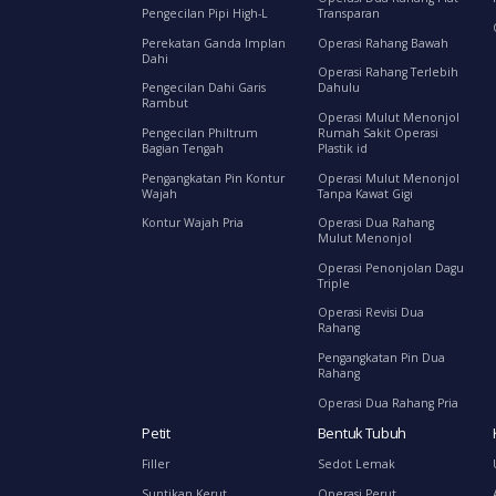
Pengecilan Pipi High-L
Transparan
Perekatan Ganda Implan
Operasi Rahang Bawah
Dahi
Operasi Rahang Terlebih
Pengecilan Dahi Garis
Dahulu
Rambut
Operasi Mulut Menonjol
Pengecilan Philtrum
Rumah Sakit Operasi
Bagian Tengah
Plastik id
Pengangkatan Pin Kontur
Operasi Mulut Menonjol
Wajah
Tanpa Kawat Gigi
Kontur Wajah Pria
Operasi Dua Rahang
Mulut Menonjol
Operasi Penonjolan Dagu
Triple
Operasi Revisi Dua
Rahang
Pengangkatan Pin Dua
Rahang
Operasi Dua Rahang Pria
Petit
Bentuk Tubuh
Filler
Sedot Lemak
Suntikan Kerut
Operasi Perut