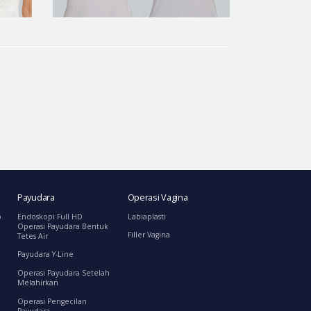
Payudara
Operasi Vagina
o
Endoskopi Full HD
Labiaplasti
Operasi Payudara Bentuk
Filler Vagina
Tetes Air
Payudara Y-Line
Operasi Payudara Setelah
Melahirkan
Operasi Pengecilan
Payudara