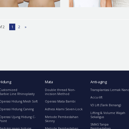
f 2
1
2
»
Hidung
Mata
Anti-aging
Customized
Double thread Non-
Transplantasi Lemak Nan
Barbie Line Rhinoplasty
incision Method
Accu-lift
Operasi Hidung Mesh Soft
Operasi Mata Bambi
V3 Lift (Tarik Benang)
Operasi Hidung Carving
Adhesi Alami Seven-Lock
Lifting & Volume Wajah
Operasi Ujung Hidung C-
Metode Pembedahan
Sekaligus
Point
Skinny
SMAS Tanpa
Reduksi sayap hidung
Metode Pembedahan
Pembedahan