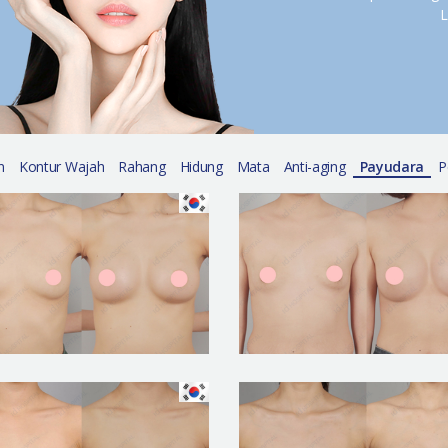
L
n
Kontur Wajah
Rahang
Hidung
Mata
Anti-aging
Payudara
P