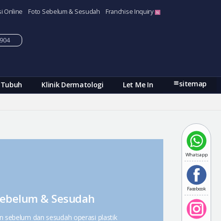
i Online
Foto Sebelum & Sesudah
Franchise Inquiry
-5904
sitemap
 Tubuh
Klinik Dermatologi
Let Me In
Whatsapp
Facebook
Sebelum & Sesudah
n sebelum dan sesudah operasi plastik