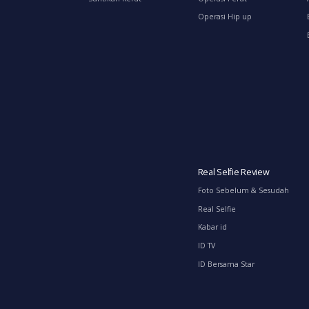
Operasi Hip up
Real Selfie Review
Foto Sebelum & Sesudah
Real Selfie
Kabar id
ID TV
ID Bersama Star