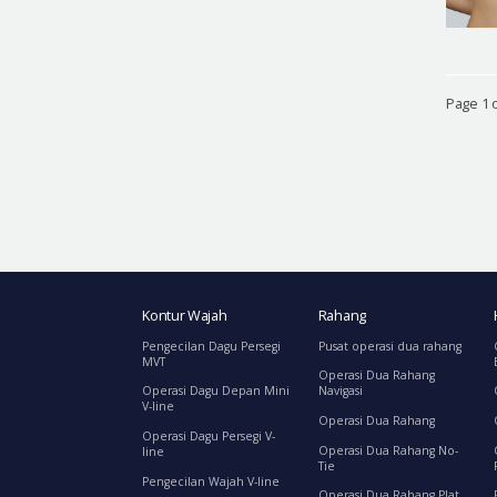
Page 1 o
Kontur Wajah
Rahang
Pengecilan Dagu Persegi
Pusat operasi dua rahang
MVT
Operasi Dua Rahang
Operasi Dagu Depan Mini
Navigasi
V-line
Operasi Dua Rahang
Operasi Dagu Persegi V-
Operasi Dua Rahang No-
line
Tie
Pengecilan Wajah V-line
Operasi Dua Rahang Plat