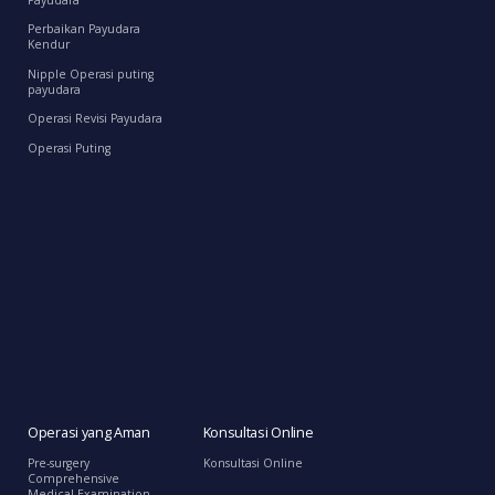
Perbaikan Payudara
Kendur
Nipple Operasi puting
payudara
Operasi Revisi Payudara
Operasi Puting
Operasi yang Aman
Konsultasi Online
Pre-surgery
Konsultasi Online
Comprehensive
Medical Examination